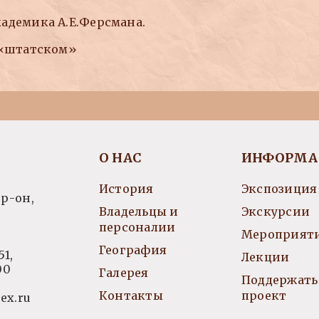
адемика А.Е.Ферсмана.
в «штатском»
О НАС
ИНФОРМА
История
Экспозиция
р-он,
Владельцы и
Экскурсии
персоналии
Мероприят
География
51
,
Лекции
00
Галерея
Поддержать
Контакты
проект
ex.ru