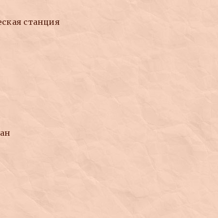
еская станция
ман