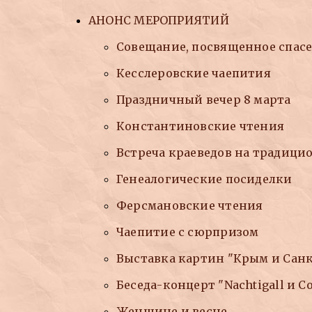
АНОНС МЕРОПРИЯТИЙ
Совещание, посвященное спас
Кесслеровские чаепития
Праздничный вечер 8 марта
Константиновские чтения
Встреча краеведов на традици
Генеалогические посиделки
Ферсмановские чтения
Чаепитие с сюрпризом
Выставка картин "Крым и Санк
Беседа-концерт "Nachtigall и С
Женщине и весне