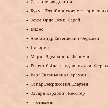
Салгирская долина
Кучук-Тотайкойская метеорологич
Эски-Орда. Эски-Сарай
Видео
Александр Евгеньевич Ферсман
История
Мария Эдуардовна Ферсман
Евгений Александрович фон Ферс
Вера Евгеньевна Ферсман
Оскар Генрихович Клаузен
Эдуард Карлович Кесслер
Тохтамыш