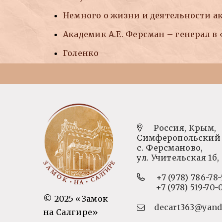
Немного о жизни и деятельности ак
Академик А.Е. Ферсман – генерал 
Голенко
Россия, Крым,
Симферопольский 
с. Ферсманово,
ул. Учительская 1б,
+7 (978) 786-78-
+7 (978) 519-70-
© 2025 «Замок
decart363@yand
на Салгире»