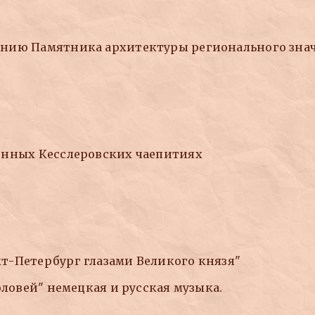
ению Памятника архитектуры регионального зна
онных Кесслеровских чаепитиях
т-Петербург глазами Великого князя"
оловей" немецкая и русская музыка.