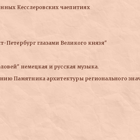
онных Кесслеровских чаепитиях
т-Петербург глазами Великого князя"
оловей" немецкая и русская музыка.
ению Памятника архитектуры регионального зна