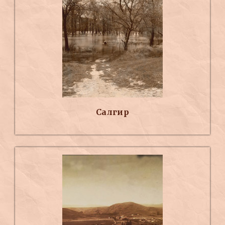
Салгир