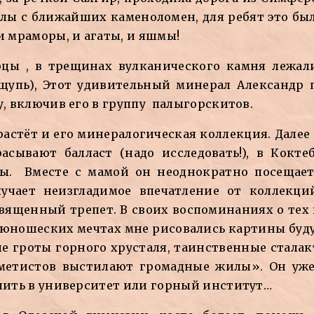
лы с ближайших каменоломен, для ребят это был
и мраморы, и агаты, и яшмы!
рцы , в трещинах вулканического камня лежа
щупь), Этот удивительный минерал Александр
у, включив его в группу палыгорскитов.
астёт и его минералогическая коллекция. Далее н
расывают балласт (надо исследовать!), в Кокте
аты. Вместе с мамой он неоднократно посещае
лучает неизгладимое впечатление от коллекци
священный трепет. В своих воспоминаниях о тех
и юношеских мечтах мне рисовались картины бу
е гроты горного хрусталя, таинственные стала
метистов выстилают громадные жилы». Он уже 
упить в университет или горный институт…