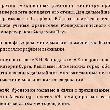
а против реакционных действий министра про
иверситета покидают его стены. Для дальнейшей
ереезжают в Петербург. В.И. возглавил Геологич
ршим учёным хранителем Минералогического от
Императорской Академии Наук.
ан профессором минералогии знаменитых Бесс
кристаллографии и геохимии.
едиции во главе с В.И. Вернадским, А.Е. впервые п
Екатеринбурга, Кыштыме, Ильменских горах, об
ента начались дальнейшие многочисленные пое
елью минералогических исследований.
светло-бронзовой медалью в связи с праздновани
 сын Александр, а летом АН командировала его 
чения местных месторождений.