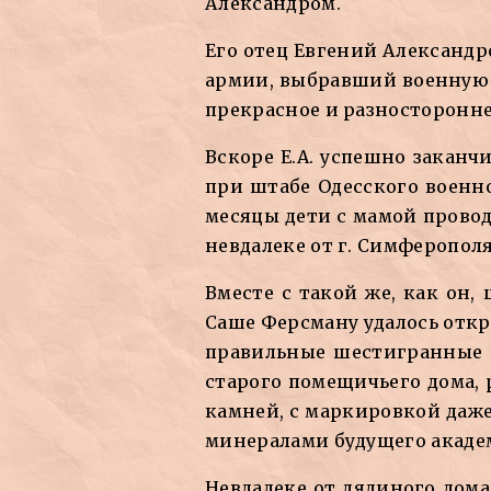
Александром.
Его отец Евгений Александр
армии, выбравший военную к
прекрасное и разносторонне
Вскоре Е.А. успешно заканч
при штабе Одесского военно
месяцы дети с мамой провод
невдалеке от г. Симферополя
Вместе с такой же, как он
Саше Ферсману удалось откр
правильные шестигранные п
старого помещичьего дома,
камней, с маркировкой даже
минералами будущего акаде
Невдалеке от дядиного дома