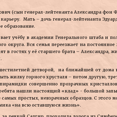
ович (сын генерал-лейтенанта Александра фон 
арьеру. Мать – дочь генерал-лейтенанта Эдуар
е образование.
ивает учёбу в академии Генерального штаба и по
го округа. Вся семья переезжает на постоянное 
ят в гостях у её старшего брата – Александра, ж
.
, шестилетней детворой, на ближайшей от дома
ыть жилку горного хрусталя – потом другую, трет
ирамидки совершенно прозрачных кристаллов. 
 ребята нашли настоящий «клад» - большой зап
 самых простых, невзрачных образцов. С этого м
мика «на всю оставшуюся жизнь».
, за речкой Салгир, проходила дорога из Симферо