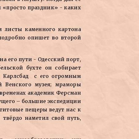
 «просто праздник» - каких
ли листы каменного картона
 подробно опишет во второй
а его пути - Одесский порт,
бельской бухте он собирает
т Карлсбад с его огромным
й Венского музея; мраморы
 временах академик Ферсман
дущего – большие экспедиции
ктитовые пещеры ведут нас к
твёрдо наметил свой путь,