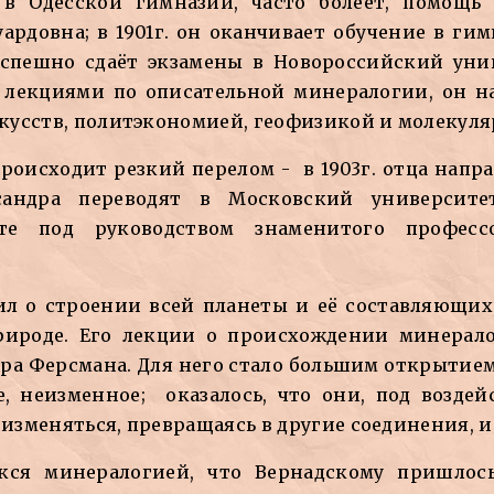
 в Одесской гимназии, часто болеет, помощ
ардовна; в 1901г. он оканчивает обучение в ги
 успешно сдаёт экзамены в Новороссийский уни
лекциями по описательной минералогии, он н
кусств, политэкономией, геофизикой и молекул
 происходит резкий перелом - в 1903г. отца нап
ксандра переводят в Московский универси
ете под руководством знаменитого професс
рил о строении всей планеты и её составляющих
рироде. Его лекции о происхождении минерало
а Ферсмана. Для него стало большим открытием
е, неизменное; оказалось, что они, под возд
оизменяться, превращаясь в другие соединения, и
кся минералогией, что Вернадскому пришлос