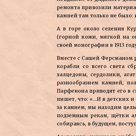
ремонта привозили материа
камней там только не было: 
А в горе около селения Ку
(горной кожи, мягкой на о
своей монографии в 1913 год
Вместе с Сашей Ферсманом р
корабли со всего света сб
халцедоны, сердолики, аг
разнообразием камней, по
Парфенона приводят его в 
пишет, что: «…И в детских 
за камнем, мы находим целы
подземным рекам, щётки а
собираясь, в будущем, пост