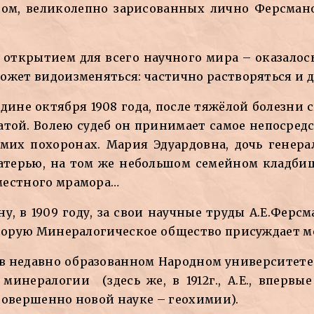
асом, великолепно зарисованных лично Ферсма
 открытием для всего научного мира – оказало
ожет видоизменяться: частично растворяться и д
дине октября 1908 года, после тяжёлой болезни ск
атой. Волею судеб он принимает самое непосред
мих похоронах. Мария Эдуардовна, дочь генера
атерью, на том же небольшом семейном кладбищ
местного мрамора…
у, в 1909 году, за свои научные труды А.Е.Ферс
оторую Минералогическое общество присуждает 
в недавно образованном Народном университете и
минералогии (здесь же, в 1912г., А.Е., впервы
совершенно новой науке – геохимии).