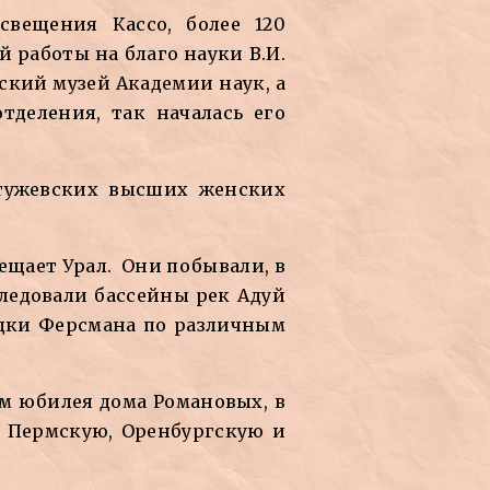
свещения Кассо, более 120
 работы на благо науки В.И.
еский музей Академии наук, а
деления, так началась его
тужевских высших женских
осещает Урал. Они побывали, в
следовали бассейны рек Адуй
здки Ферсмана по различным
ем юбилея дома Романовых, в
в Пермскую, Оренбургскую и