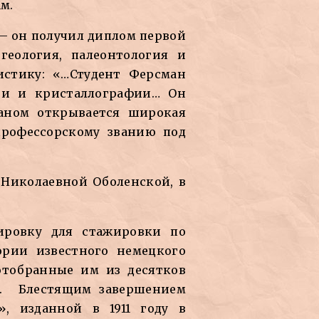
м.
 – он получил диплом первой
геология, палеонтология и
истику: «…Студент Ферсман
ии и кристаллографии… Он
маном открывается широкая
профессорскому званию под
 Николаевной Оболенской, в
ировку для стажировки по
ории известного немецкого
 отобранные им из десятков
ки. Блестящим завершением
, изданной в 1911 году в