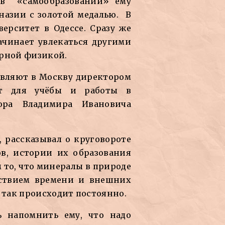
ь в «самообразовании» ему
мназии с золотой медалью. В
верситет в Одессе. Сразу же
ачинает увлекаться другими
ярной физикой.
равляют в Москву директором
тет для учёбы и работы в
ора Владимира Ивановича
, рассказывал о круговороте
в, истории их образования
 то, что минералы в природе
ействием времени и внешних
 так происходит постоянно.
ь напомнить ему, что надо