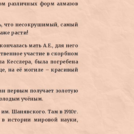
ном различных форм алмазов
сь, что несокрушимый, самый
аже расти!
ончалась мать А.Е., для него
ственное участие в скорбном
ла Кесслера, была погребена
е, на её могиле – красивый
ман первым получает золотую
молодым учёным.
м. Шанявского. Там в 1910г.
е в истории мировой науки,