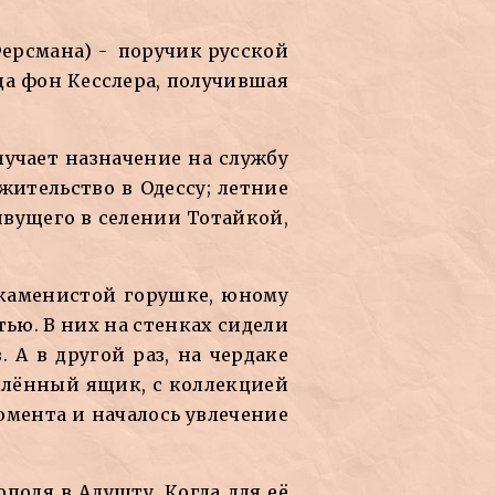
Ферсмана) - поручик русской
да фон Кесслера, получившая
лучает назначение на службу
жительство в Одессу; летние
ивущего в селении Тотайкой,
 каменистой горушке, юному
ью. В них на стенках сидели
А в другой раз, на чердаке
ылённый ящик, с коллекцией
омента и началось увлечение
поля в Алушту. Когда для её