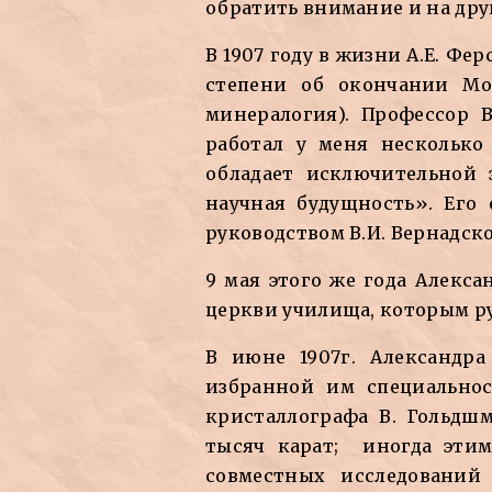
обратить внимание и на дру
В 1907 году в жизни А.Е. Ф
степени об окончании Мос
минералогия). Профессор 
работал у меня нескольк
обладает исключительной 
научная будущность». Его
руководством В.И. Вернадско
9 мая этого же года Алекс
церкви училища, которым ру
В июне 1907г. Александр
избранной им специальнос
кристаллографа В. Гольдшм
тысяч карат; иногда этим
совместных исследований