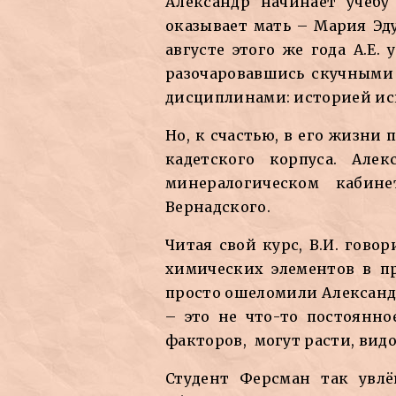
Александр начинает учёбу
оказывает мать – Мария Эду
августе этого же года А.Е.
разочаровавшись скучными 
дисциплинами: историей ис
Но, к счастью, в его жизни
кадетского корпуса. Але
минералогическом кабин
Вернадского.
Читая свой курс, В.И. гово
химических элементов в п
просто ошеломили Александр
– это не что-то постоянно
факторов, могут расти, вид
Студент Ферсман так увлё