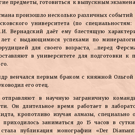
гие предметы, готовиться к выпускным экзамена
ерсмана произошло несколько различных событий
ковского университета (по специальностям: 
В.И. Вернадский даёт ему блестящую характер
о лет с выдающимися успехами по минералог
эрудицией для своего возраста, …перед Ферс
 оставляют в университете для подготовки к 
го.
андр венчался первым браком с княжной Ольгой
ководил его отец.
а отправляют в научную заграничную команд
ти. Он длительное время работает в лаборат
идта, кропотливо изучая алмазы, специально
 приходилось заниматься до 15 часов в сут
 стала публикация монографии «Der Diamant»