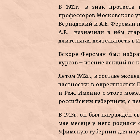
В 1911г., в знак протест
профессоров Московского ун
Вернадский и А.Е. Ферсман п
А.Е. назначили в нём ста
длительная деятельность в 
Вскоре Ферсман был избр
курсов – чтение лекций по 
Летом 1912г., в составе эксп
частности: в окрестностях 
и Реж. Именно с этого мом
российским губерниям, с ц
В 1913г. он был награждён 
мае месяце у него родился
Уфимскую губернии для изу