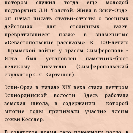
котором служил тогда еще молодой
подпоручик Л.Н. Толстой. Живя в Эски-Орде,
он начал писать статьи-отчеты о военных
действиях для столичных газет,
превратившиеся позже в знаменитые
«Севастопольские рассказы». К 100-летию
Крымской войны у трассы Симферополь -
Ялта был установлен памятник-бюст
великому писателю (Симферопольский
скульптор С. С. Карташов).
Эски-Орда в начале XIX века стала центром
Эскиординской волости. Здесь работала
земская школа, в содержании которой
многие годы принимали участие члены
семьи Кесслер.
В советское время село понемногу росло, в